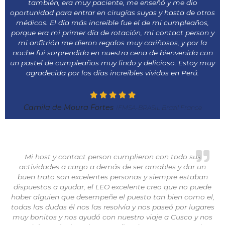
también, era muy paciente, me enseñó y me dio
oportunidad para entrar en cirugías suyas y hasta de otros
médicos. El día más increíble fue el de mi cumpleaños,
porque era mi primer día de rotación, mi contact person y
mi anfitrión me dieron regalos muy cariñosos, y por la
noche fui sorprendida en nuestra cena de bienvenida con
un pastel de cumpleaños muy lindo y delicioso. Estoy muy
agradecida por los días increíbles vividos en Perú.
Camila de Moura Fortes
IFMSA-BRASIL Brazil France
Mi host y contact person cumplieron con todo sus
actividades a cargo a demás de ser amables y dar un
buen trato son excelentes personas y siempre estaban
dispuestos a ayudar, el LEO excelente creo que no puede
haber alguien que desempeñe el puesto tan bien como el,
todas las dudas él nos las resolvía y nos paseó por lugares
muy bonitos y nos ayudó con nuestro viaje a Cusco y nos