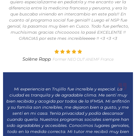
quiero especializarme en pediatría y me encanto ver la
diferencia entre la medicina francesa y peruana, y era lo
que buscaba viniendo en intercambio en este país!! En
cuanto al programa social fue genial!! Luego el NSP fue
genial, la pasamos muy bien en Cusco. Todo fue perfecto,
muchísimas gracias chicooooos la pasé EXCELENTE !!
GRACIAS por este mes increibleeeee !! <3 <3 <3
Solène Rapp
Former NEO OUT ANEMF France
Mi experiencia en Trujillo fue increíble y especial. La
ciudad es tranquila y de agradable clima. Me sentí muy
bien recibida y acogida por todos de la IFMSA. Mi anfitrión
y su familia son increíbles, me dejaron bien a gusto, y me
sentí en mi casa. Tenía privacidad y podía descansar
cuando quería. Nuestros programas sociales siempre han
sido agradables y accesibles. Conocimos lugares geniales,
todo en la medida correcta. Mi tutor me recibió muy bien